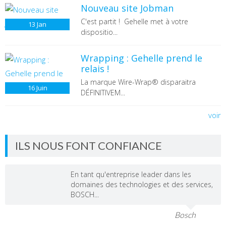
Nouveau site Jobman
C'est partit ! Gehelle met à votre
13
Jan
dispositio...
Wrapping : Gehelle prend le
relais !
La marque Wire-Wrap® disparaitra
16
Juin
DÉFINITIVEM...
voir
ILS NOUS FONT CONFIANCE
En tant qu'entreprise leader dans les
domaines des technologies et des services,
BOSCH...
Bosch