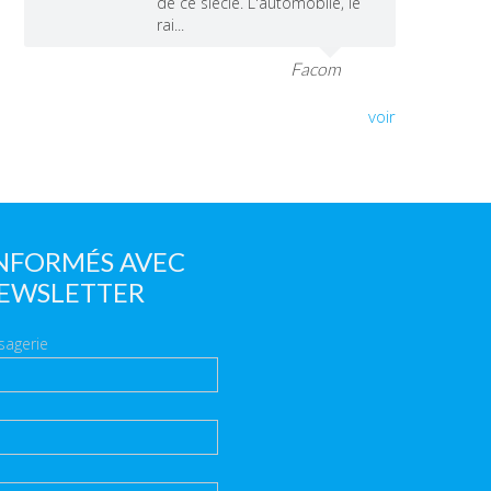
de ce siècle. L'automobile, le
rai...
Facom
voir
INFORMÉS AVEC
EWSLETTER
sagerie