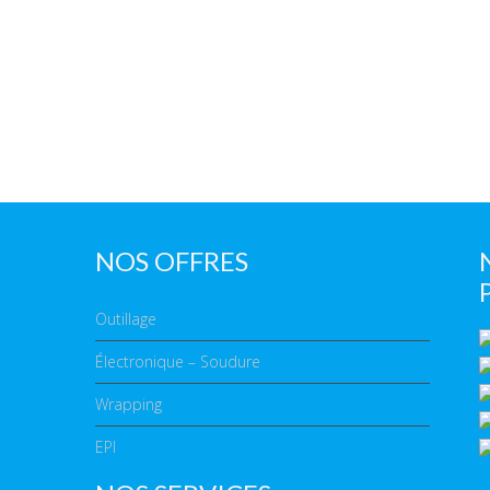
NOS OFFRES
Outillage
Électronique – Soudure
Wrapping
EPI