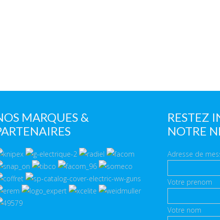
NOS MARQUES &
RESTEZ 
PARTENAIRES
NOTRE N
Adresse de mes
Votre prenom
Votre nom