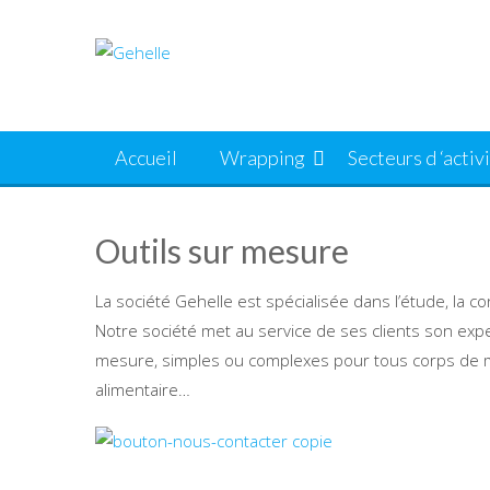
Skip
to
content
Accueil
Wrapping
Secteurs d ‘activ
Outils sur mesure
La société Gehelle est spécialisée dans l’étude, la co
Notre société met au service de ses clients son expe
mesure, simples ou complexes pour tous corps de mét
alimentaire…